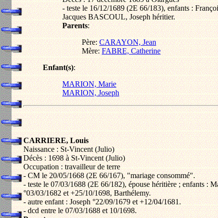
- teste le 16/12/1689 (2E 66/183), enfants : Franço
Jacques BASCOUL, Joseph héritier.
Parents
:
Père:
CARAYON, Jean
Mère:
FABRE, Catherine
Enfant(s)
:
MARION, Marie
MARION, Joseph
CARRIERE, Louis
Naissance : St-Vincent (Julio)
Décès : 1698 à St-Vincent (Julio)
Occupation : travailleur de terre
- CM le 20/05/1668 (2E 66/167), "mariage consommé".
- teste le 07/03/1688 (2E 66/182), épouse héritière ; enfants : M
°03/03/1682 et +25/10/1698, Barthélemy.
- autre enfant : Joseph °22/09/1679 et +12/04/1681.
- dcd entre le 07/03/1688 et 10/1698.