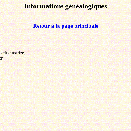
Informations généalogiques
Retour à la page principale
herine mariée,
r.