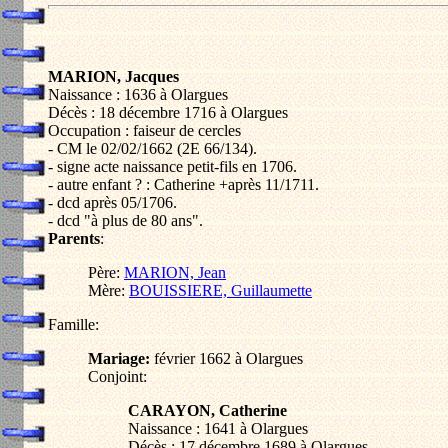
MARION, Jacques
Naissance : 1636 à Olargues
Décès : 18 décembre 1716 à Olargues
Occupation : faiseur de cercles
- CM le 02/02/1662 (2E 66/134).
- signe acte naissance petit-fils en 1706.
- autre enfant ? : Catherine +après 11/1711.
- dcd après 05/1706.
- dcd "à plus de 80 ans".
Parents
:
Père:
MARION, Jean
Mère:
BOUISSIERE, Guillaumette
Famille:
Mariage:
février 1662 à Olargues
Conjoint:
CARAYON, Catherine
Naissance : 1641 à Olargues
Décès : 17 décembre 1689 à Olargues