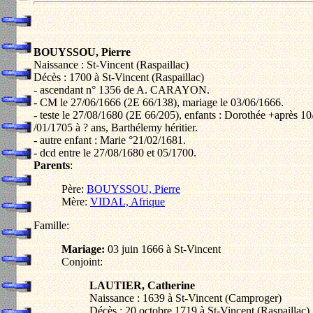
BOUYSSOU, Pierre
Naissance : St-Vincent (Raspaillac)
Décès : 1700 à St-Vincent (Raspaillac)
- ascendant n° 1356 de A. CARAYON.
- CM le 27/06/1666 (2E 66/138), mariage le 03/06/1666.
- teste le 27/08/1680 (2E 66/205), enfants : Dorothée +après 1
/01/1705 à ? ans, Barthélemy héritier.
- autre enfant : Marie °21/02/1681.
- dcd entre le 27/08/1680 et 05/1700.
Parents
:
Père:
BOUYSSOU, Pierre
Mère:
VIDAL, Afrique
Famille:
Mariage:
03 juin 1666 à St-Vincent
Conjoint:
LAUTIER, Catherine
Naissance : 1639 à St-Vincent (Camproger)
Décès : 20 octobre 1719 à St-Vincent (Raspaillac)