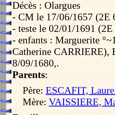
Décès : Olargues
- CM le 17/06/1657 (2E 
- teste le 02/01/1691 (2E
- enfants : Marguerite °
Catherine CARRIERE), B
8/09/1680,.
Parents
:
Père:
ESCAFIT, Laure
Mère:
VAISSIERE, Ma