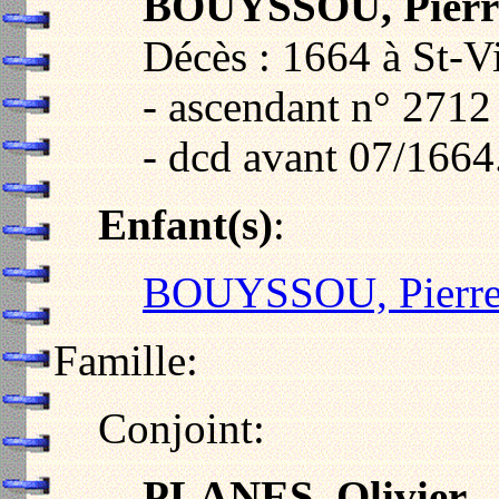
BOUYSSOU, Pierr
Décès : 1664 à St-Vi
- ascendant n° 27
- dcd avant 07/1664
Enfant(s)
:
BOUYSSOU, Pierr
Famille:
Conjoint:
PLANES, Olivier