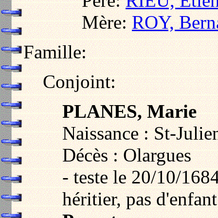
Père:
RIEU, Etie
Mère:
ROY, Bern
Famille:
Conjoint:
PLANES, Marie
Naissance : St-Juli
Décès : Olargues
- teste le 20/10/16
héritier, pas d'enfant