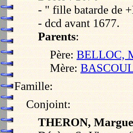
- " fille batarde d
- dcd avant 1677.
Parents
:
Père:
BELLOC, M
Mère:
BASCOUL,
Famille:
Conjoint:
THERON, Marguer