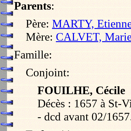
Parents
:
Père:
MARTY, Etienn
Mère:
CALVET, Mari
Famille:
Conjoint:
FOUILHE, Cécile
Décès : 1657 à St-V
- dcd avant 02/1657