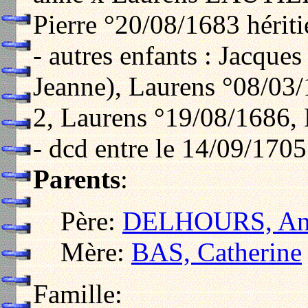
Pierre °20/08/1683 hériti
- autres enfants : Jacque
Jeanne), Laurens °08/03
2, Laurens °19/08/1686,
- dcd entre le 14/09/1705
Parents
:
Père:
DELHOURS, Ant
Mère:
BAS, Catherine
Famille: