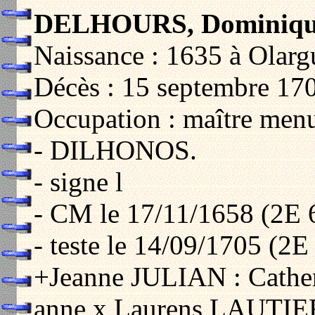
DELHOURS, Dominiq
Naissance : 1635 à Olarg
Décès : 15 septembre 17
Occupation : maître menui
- DILHONOS.
- signe l
- CM le 17/11/1658 (2E 
- teste le 14/09/1705 (2E
+Jeanne JULIAN : Cather
anne x Laurens LAUTIE