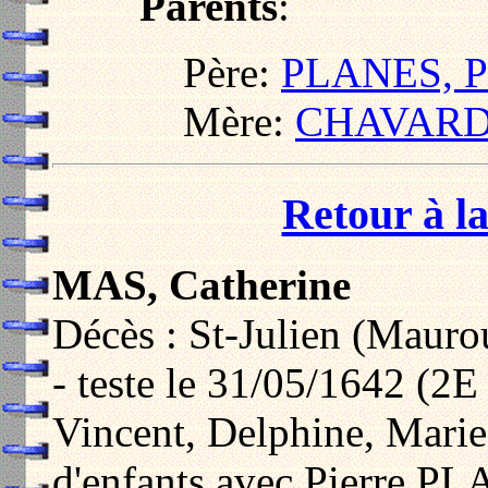
Parents
:
Père:
PLANES, Pi
Mère:
CHAVARDE
Retour à la
MAS, Catherine
Décès : St-Julien (Mauro
- teste le 31/05/1642 (2E 
Vincent, Delphine, Marie
d'enfants avec Pierre P