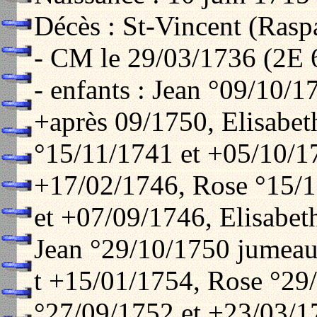
Décès : St-Vincent (Raspa
- CM le 29/03/1736 (2E 
- enfants : Jean °09/10/
+après 09/1750, Elisabet
°15/11/1741 et +05/10/1
+17/02/1746, Rose °15/
et +07/09/1746, Elisabet
Jean °29/10/1750 jumeau
t +15/01/1754, Rose °29
°27/09/1752 et +23/03/1