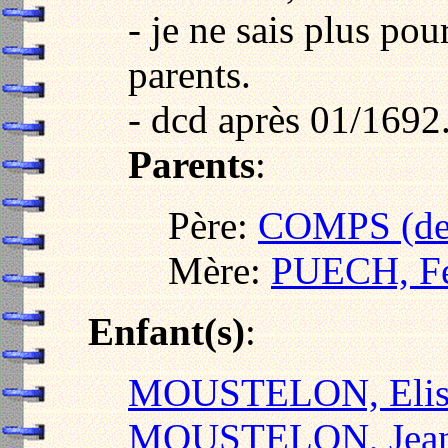
- je ne sais plus pou
parents.
- dcd après 01/1692
Parents
:
Père:
COMPS (de)
Mère:
PUECH, Fé
Enfant(s)
:
MOUSTELON, Elis
MOUSTELON, Jea