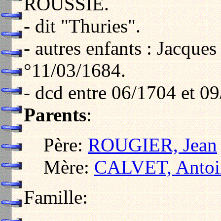
ROUSSIE.
- dit "Thuries".
- autres enfants : Jacque
°11/03/1684.
- dcd entre 06/1704 et 0
Parents
:
Père:
ROUGIER, Jean
Mère:
CALVET, Antoi
Famille: