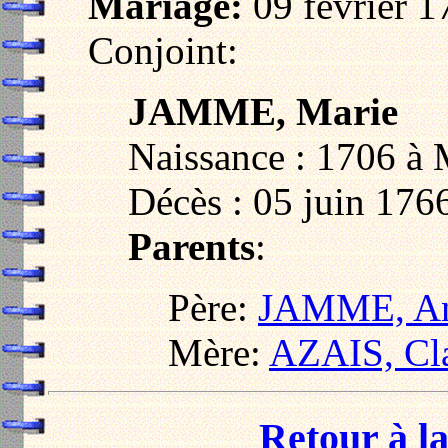
Mariage:
09 février 
Conjoint:
JAMME, Marie
Naissance : 1706 à 
Décès : 05 juin 176
Parents
:
Père:
JAMME, An
Mère:
AZAIS, Cla
Retour à la