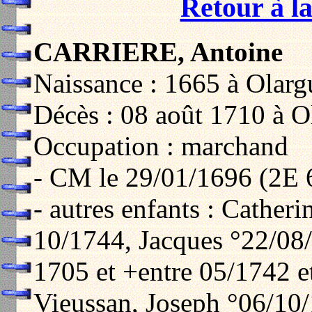
Retour à la
CARRIERE, Antoine
Naissance : 1665 à Olarg
Décès : 08 août 1710 à O
Occupation : marchand
- CM le 29/01/1696 (2E 
- autres enfants : Cather
10/1744, Jacques °22/08/
1705 et +entre 05/1742 e
Vieussan, Joseph °06/10