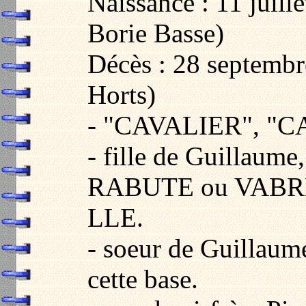
Naissance : 11 juill
Borie Basse)
Décès : 28 septembr
Horts)
- "CAVALIER", "
- fille de Guillaume
RABUTE ou VABRET
LLE.
- soeur de Guillau
cette base.