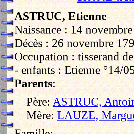
ASTRUC, Etienne
Naissance : 14 novembre
Décès : 26 novembre 179
Occupation : tisserand de
- enfants : Etienne °14/0
Parents
:
Père:
ASTRUC, Antoi
Mère:
LAUZE, Margue
Famille: