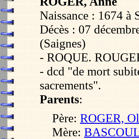
ROGER, Anne
Naissance : 1674 à S
Décès : 07 décembre
(Saignes)
- ROQUE. ROUGE
- dcd "de mort subit
sacrements".
Parents
:
Père:
ROGER, Oli
Mère:
BASCOUL,