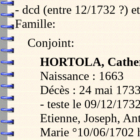
- dcd (entre 12/1732 ?) e
Famille:
Conjoint:
HORTOLA, Cather
Naissance : 1663
Décès : 24 mai 1733
- teste le 09/12/173
Etienne, Joseph, An
Marie °10/06/1702 h