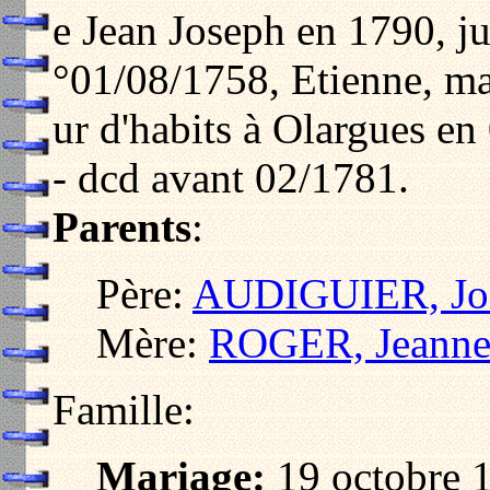
e Jean Joseph en 1790, j
°01/08/1758, Etienne, maî
ur d'habits à Olargues en
- dcd avant 02/1781.
Parents
:
Père:
AUDIGUIER, Jo
Mère:
ROGER, Jeann
Famille:
Mariage:
19 octobre 1