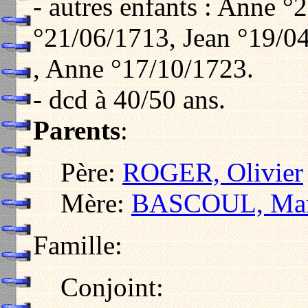
- autres enfants : Anne °
°21/06/1713, Jean °19/0
, Anne °17/10/1723.
- dcd à 40/50 ans.
Parents
:
Père:
ROGER, Olivier
Mère:
BASCOUL, Marg
Famille:
Conjoint: