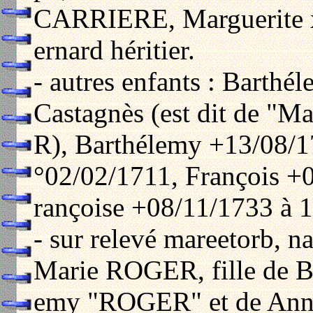
CARRIERE, Marguerite
ernard héritier.
- autres enfants : Barth
Castagnès (est dit de "
R), Barthélemy +13/08/1
°02/02/1711, François +
rançoise +08/11/1733 à 1
- sur relevé mareetorb, n
Marie ROGER, fille de B
emy "ROGER" et de Anne 