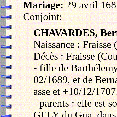
Mariage:
29 avril 168
Conjoint:
CHAVARDES, Ber
Naissance : Fraisse
Décès : Fraisse (Co
- fille de Barthéle
02/1689, et de Ber
asse et +10/12/1707
- parents : elle est 
GELY du Gua, dans c