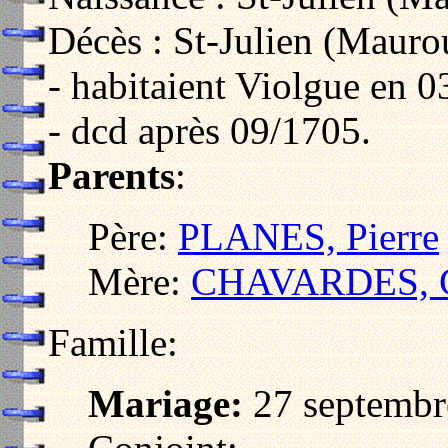
Décès : St-Julien (Mauro
- habitaient Violgue en 0
- dcd après 09/1705.
Parents
:
Père:
PLANES, Pierre
Mère:
CHAVARDES, C
Famille:
Mariage:
27 septembr