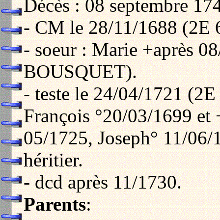
Décès : 08 septembre 17
- CM le 28/11/1688 (2E 
- soeur : Marie +après 0
BOUSQUET).
- teste le 24/04/1721 (2E 
François °20/03/1699 et 
05/1725, Joseph° 11/06/
héritier.
- dcd après 11/1730.
Parents
: