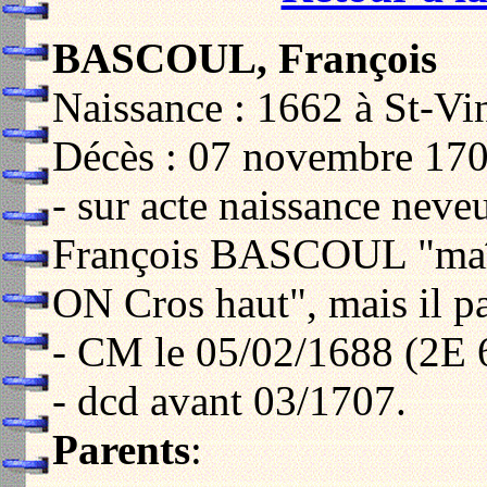
BASCOUL, François
Naissance : 1662 à St-Vi
Décès : 07 novembre 170
- sur acte naissance neve
François BASCOUL "ma
ON Cros haut", mais il par
- CM le 05/02/1688 (2E 
- dcd avant 03/1707.
Parents
: