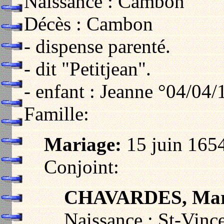
Naissance : Cambon
Décès : Cambon
- dispense parenté.
- dit "Petitjean".
- enfant : Jeanne °04/04/
Famille:
Mariage:
15 juin 1654
Conjoint:
CHAVARDES, Marg
Naissance : St-Vince