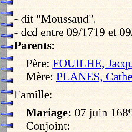
- dit "Moussaud".
- dcd entre 09/1719 et 0
Parents
:
Père:
FOUILHE, Jacqu
Mère:
PLANES, Cathe
Famille:
Mariage:
07 juin 1689
Conjoint: