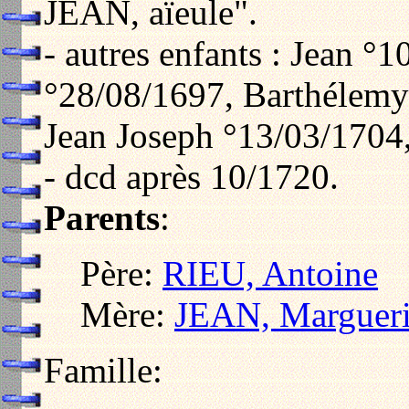
JEAN, aïeule".
- autres enfants : Jean °
°28/08/1697, Barthélemy
Jean Joseph °13/03/1704
- dcd après 10/1720.
Parents
:
Père:
RIEU, Antoine
Mère:
JEAN, Margueri
Famille: