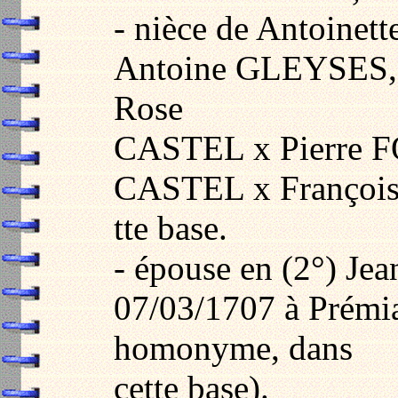
- nièce de Antoinet
Antoine GLEYSES, 
Rose
CASTEL x Pierre FO
CASTEL x François
tte base.
- épouse en (2°) J
07/03/1707 à Prémia
homonyme, dans
cette base).