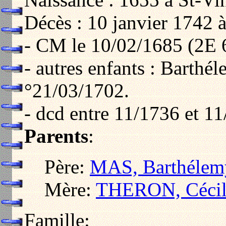
Décès : 10 janvier 1742 
- CM le 10/02/1685 (2E 
- autres enfants : Barth
°21/03/1702.
- dcd entre 11/1736 et 11
Parents
:
Père:
MAS, Barthélem
Mère:
THERON, Cécil
Famille: