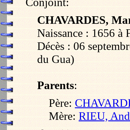
Conjoint:
CHAVARDES, Mar
Naissance : 1656 à 
Décès : 06 septembr
du Gua)
Parents
:
Père:
CHAVARDES
Mère:
RIEU, And