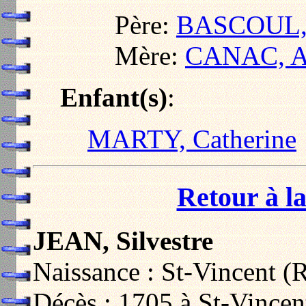
Père:
BASCOUL, 
Mère:
CANAC, An
Enfant(s)
:
MARTY, Catherine
Retour à la
JEAN, Silvestre
Naissance : St-Vincent (R
Décès : 1705 à St-Vincent