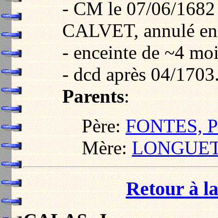
- CM le 07/06/1682
CALVET, annulé e
- enceinte de ~4 mo
- dcd après 04/1703
Parents
:
Père:
FONTES, Pi
Mère:
LONGUET,
Retour à la