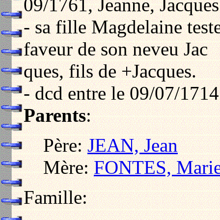
09/1761, Jeanne, Jacques 
- sa fille Magdelaine tes
faveur de son neveu Jac
ques, fils de +Jacques.
- dcd entre le 09/07/1714
Parents
:
Père:
JEAN, Jean
Mère:
FONTES, Mari
Famille: