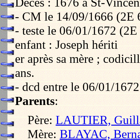
Décès : 1676 à St-Vincen
- CM le 14/09/1666 (2E 6
- teste le 06/01/1672 (2E
enfant : Joseph hériti
er après sa mère ; codicil
ans.
- dcd entre le 06/01/1672
Parents
:
Père:
LAUTIER, Guil
Mère:
BLAYAC, Berna