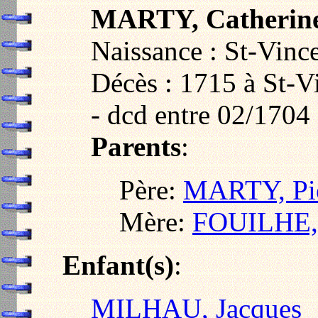
MARTY, Catherin
Naissance : St-Vince
Décès : 1715 à St-Vi
- dcd entre 02/1704
Parents
:
Père:
MARTY, Pie
Mère:
FOUILHE, 
Enfant(s)
:
MILHAU, Jacques