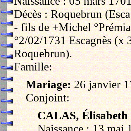
Naissance : 05 mars 170
Décès : Roquebrun (Esca
- fils de +Michel °Prémi
°2/02/1731 Escagnès (x 
Roquebrun).
Famille:
Mariage:
26 janvier 1
Conjoint:
CALAS, Élisabeth
Naissance : 13 mai 