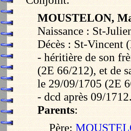
MOUSTELON, Mag
Naissance : St-Julie
Décès : St-Vincent (
- héritière de son fr
(2E 66/212), et de s
le 29/09/1705 (2E 6
- dcd après 09/1712
Parents
:
Père:
MOUSTELO