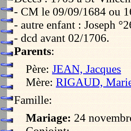
- CM le 09/09/1684 ou 1
- autre enfant : Joseph °
- dcd avant 02/1706.
Parents
:
Père:
JEAN, Jacques
Mère:
RIGAUD, Mari
Famille:
Mariage:
24 novembre
Conjoint: