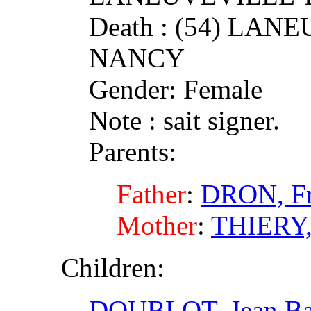
Death : (54) LA
NANCY
Gender: Female
Note : sait signer.
Parents:
Father
:
DRON, Fr
Mother
:
THIERY,
Children:
DOUBLOT, Jean Bap