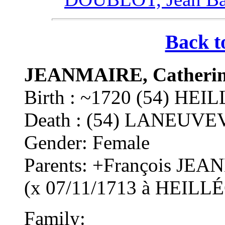
Back t
JEANMAIRE, Catheri
Birth : ~1720 (54) HE
Death : (54) LANEU
Gender: Female
Parents: +François J
(x 07/11/1713 à HEIL
Family: