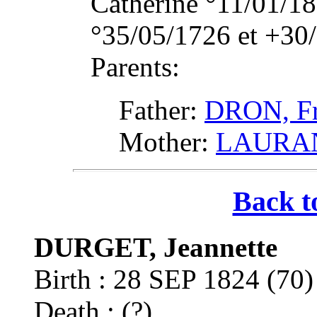
Catherine °11/01/18
°35/05/1726 et +30
Parents:
Father:
DRON, Fr
Mother:
LAURANT
Back t
DURGET, Jeannette
Birth : 28 SEP 1824 (7
Death : (?)