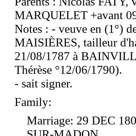
Parents : Nicolas FATY, 
MARQUELET +avant 09
Notes : - veuve en (1°)
MAISIÈRES, tailleur d'h
21/08/1787 à BAINVILLE
Thérèse °12/06/1790).
- sait signer.
Family:
Marriage: 29 DEC 18
SUR-MADON