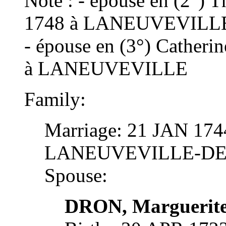
Note : - épouse en (2°) 
1748 à LANEUVEVILL
- épouse en (3°) Cather
à LANEUVEVILLE
Family:
Marriage: 21 JAN 1744
LANEUVEVILLE-D
Spouse:
DRON, Marguerit