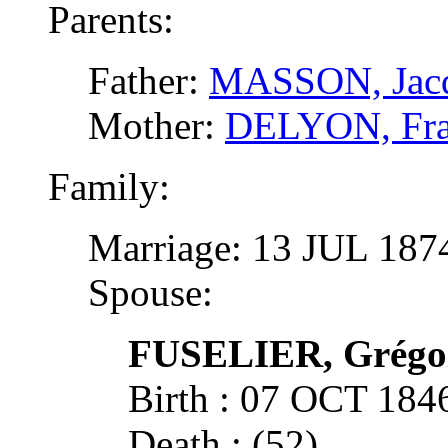
Parents:
Father:
MASSON, Jac
Mother:
DELYON, Fra
Family:
Marriage: 13 JUL 18
Spouse:
FUSELIER,
Grégo
Birth : 07 OCT 18
Death : (52)