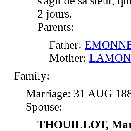
s'agit de sa sœur, q
2 jours.
Parents:
Father:
EMONNET
Mother:
LAMONT
Family:
Marriage: 31 AUG 1
Spouse:
THOUILLOT, Mari