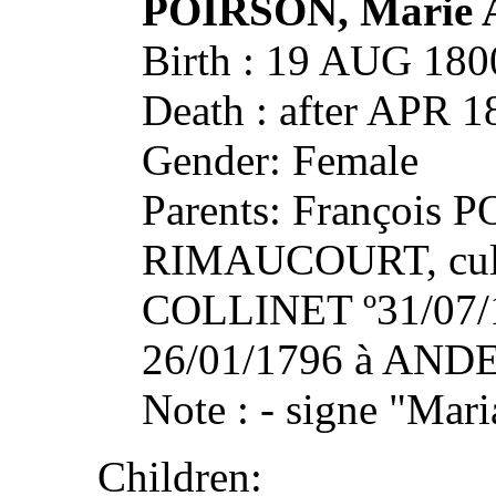
POIRSON, Marie 
Birth : 19 AUG 18
Death : after APR
Gender: Female
Parents: François 
RIMAUCOURT, culti
COLLINET º31/07/
26/01/1796 à AND
Note : - signe "Ma
Children: