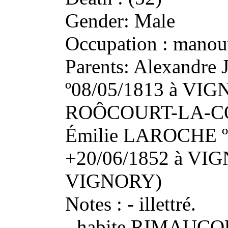
Gender: Male
Occupation : manou
Parents: Alexandr
º08/05/1813 à VIG
ROÔCOURT-LA-CÔT
Émilie LAROCHE º0
+20/06/1852 à VIG
VIGNORY)
Notes : - illettré.
- habite RIMAUCOU