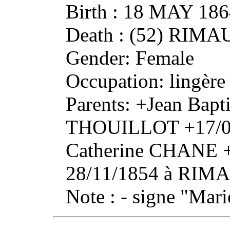
Birth : 18 MAY 1
Death : (52) RIM
Gender: Female
Occupation: lingère
Parents: +Jean Bapt
THOUILLOT +17/05
Catherine CHANE +
28/11/1854 à RI
Note : - signe "M