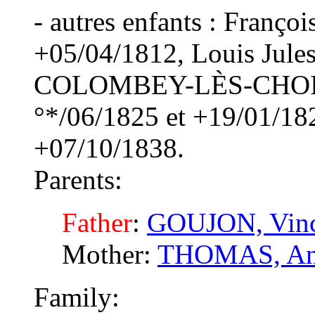
- autres enfants : Franço
+05/04/1812, Louis Jules
COLOMBEY-LÈS-CHOISE
°*/06/1825 et +19/01/182
+07/10/1838.
Parents:
Father
:
GOUJON, Vinc
Mother:
THOMAS, An
Family: