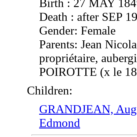
Birth : 27 MAY 1
Death : after SEP
Gender: Female
Parents: Jean Nicol
propriétaire, auberg
POIROTTE (x le 1
Children:
GRANDJEAN, Augus
Edmond