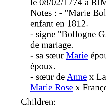
le 08/02/1774 à 
Notes : - "Marie Bol
enfant en 1812.
- signe "Bollogne
de mariage.
- sa sœur
Marie
épou
époux.
- sœur de
Anne
x La
Marie Rose
x Franç
Children: