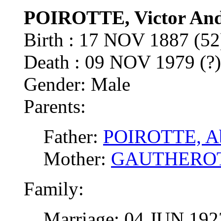
POIROTTE, Victor And
Birth : 17 NOV 1887 (
Death : 09 NOV 1979 (?)
Gender: Male
Parents:
Father:
POIROTTE, Abe
Mother:
GAUTHEROT, 
Family:
Marriage: 04 JUN 1923