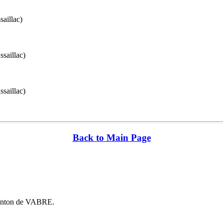
aillac)
aillac)
aillac)
Back to Main Page
 canton de VABRE.