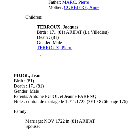
Father:
MARC, Pierre
Mother:
CORBIÈRE, Anne
Children:
TERROUX, Jacques
Birth : 17.. (81) ARIFAT (La Villedieu)
Death : (81)
Gender: Male
TERROUX, Pierre
PUJOL, Jean
Birth : (81)
Death : 17.. (81)
Gender: Male
Parents: Antoine PUJOL et Jeanne FARENQ
Note : contrat de mariage le 12/11/1722 (3E1 / 8766 page 
Family:
Marriage: NOV 1722 in (81) ARIFAT
Spouse: